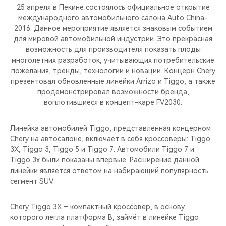
CHERY REMOTE
25 апреля в Пекине состоялось официальное открытие
международного автомобильного салона Auto China-
CHERY И СПОРТ
2016. Данное мероприятие является знаковым событием
для мировой автомобильной индустрии. Это прекрасная
возможность для производителя показать плоды
НАШИ МЕРОПРИЯТИЯ
многолетних разработок, учитывающих потребительские
пожелания, тренды, технологии и новации. Концерн Chery
ВИДЕООБЗОРЫ
презентовал обновленные линейки Arrizo и Tiggo, а также
продемонстрировал возможности бренда,
воплотившиеся в концепт-каре FV2030.
CHERY ДЛЯ ДЕТЕЙ
Линейка автомобилей Tiggo, представленная концерном
Chery на автосалоне, включает в себя кроссоверы: Tiggo
3X, Tiggo 3, Tiggo 5 и Tiggo 7. Автомобили Tiggo 7 и
Tiggo 3x были показаны впервые. Расширение данной
линейки является ответом на набирающий популярность
сегмент SUV.
Chery Tiggo 3X – компактный кроссовер, в основу
которого легла платформа B, займёт в линейке Tiggo