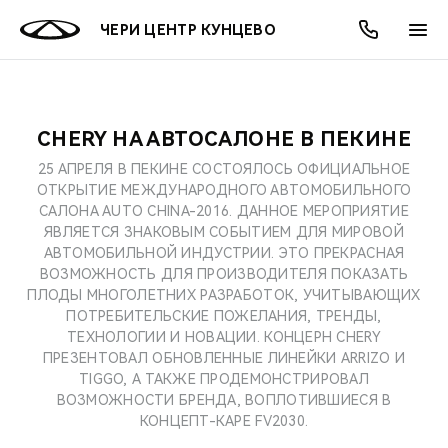
ЧЕРИ ЦЕНТР КУНЦЕВО
CHERY НА АВТОСАЛОНЕ В ПЕКИНЕ
ОНЛАЙН СЕРВИСЫ
ПОКУПАТЕЛЯМ
ВЛАДЕЛЬЦАМ
О КОМПАНИИ
МИР CHERY
МОДЕЛИ
АКЦИИ
25 АПРЕЛЯ В ПЕКИНЕ СОСТОЯЛОСЬ ОФИЦИАЛЬНОЕ
ОТКРЫТИЕ МЕЖДУНАРОДНОГО АВТОМОБИЛЬНОГО
ВЫБОР И ПОКУПКА
СЕРВИС
АКСЕССУАРЫ
ВЫГОДЫ И АКЦИИ
ВЫБОР И ПОКУПКА
О НАС
ВСЕ МОДЕЛИ
САЛОНА AUTO CHINA-2016. ДАННОЕ МЕРОПРИЯТИЕ
ЯВЛЯЕТСЯ ЗНАКОВЫМ СОБЫТИЕМ ДЛЯ МИРОВОЙ
КРЕДИТ И СТРАХОВАНИЕ
ЗАПЧАСТИ И АКСЕССУАРЫ
О БРЕНДЕ
КРЕДИТ
МЫ В СОЦСЕТЯХ
АВТОМОБИЛЬНОЙ ИНДУСТРИИ. ЭТО ПРЕКРАСНАЯ
КРОССОВЕРЫ
ВОЗМОЖНОСТЬ ДЛЯ ПРОИЗВОДИТЕЛЯ ПОКАЗАТЬ
ПЛОДЫ МНОГОЛЕТНИХ РАЗРАБОТОК, УЧИТЫВАЮЩИХ
ПОДДЕРЖКА
CHERY В СОЦСЕТЯХ
ПОТРЕБИТЕЛЬСКИЕ ПОЖЕЛАНИЯ, ТРЕНДЫ,
СЕДАНЫ
ТЕХНОЛОГИИ И НОВАЦИИ. КОНЦЕРН CHERY
CHERY CONNECT
ЛЮДИ CHERY
ПРЕЗЕНТОВАЛ ОБНОВЛЕННЫЕ ЛИНЕЙКИ ARRIZO И
TIGGO, А ТАКЖЕ ПРОДЕМОНСТРИРОВАЛ
НОВИНКИ
БЛАГОТВОРИТЕЛЬНОСТЬ
ВОЗМОЖНОСТИ БРЕНДА, ВОПЛОТИВШИЕСЯ В
КОНЦЕПТ-КАРЕ FV2030.