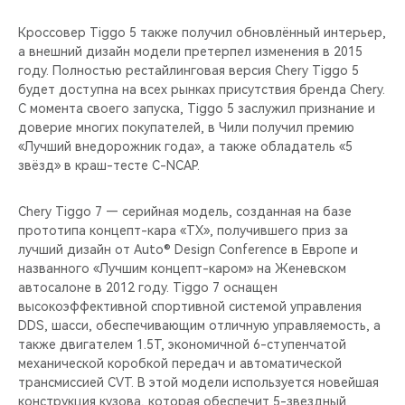
Кроссовер Tiggo 5 также получил обновлённый интерьер,
а внешний дизайн модели претерпел изменения в 2015
году. Полностью рестайлинговая версия Chery Tiggo 5
будет доступна на всех рынках присутствия бренда Chery.
С момента своего запуска, Tiggo 5 заслужил признание и
доверие многих покупателей, в Чили получил премию
«Лучший внедорожник года», а также обладатель «5
звёзд» в краш-тесте C-NCAP.
Chery Tiggo 7 — серийная модель, созданная на базе
прототипа концепт-кара «TX», получившего приз за
лучший дизайн от Auto® Design Conference в Европе и
названного «Лучшим концепт-каром» на Женевском
автосалоне в 2012 году. Tiggo 7 оснащен
высокоэффективной спортивной системой управления
DDS, шасси, обеспечивающим отличную управляемость, а
также двигателем 1.5T, экономичной 6-ступенчатой
механической коробкой передач и автоматической
трансмиссией CVT. В этой модели используется новейшая
конструкция кузова, которая обеспечит 5-звездный