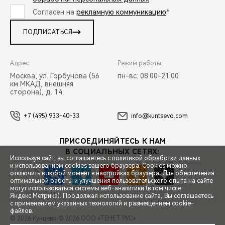
Согласен на
рекламную коммуникацию
*
ПОДПИСАТЬСЯ
Адрес:
Режим работы:
Москва, ул. Горбунова (56
пн-вс: 08:00-21:00
км МКАД, внешняя
сторона), д. 14
+7 (495) 933-40-33
info@kuntsevo.com
ПРИСОЕДИНЯЙТЕСЬ К НАМ
В СОЦИАЛЬНЫХ СЕТЯХ:
Используя сайт, вы соглашаетесь с
политикой обработки данных
и использованием cookies вашего браузера. Cookies можно
отключить в любой момент в настройках браузера. Для обеспечения
оптимальной работы и улучшения пользовательского опыта на сайте
могут использоваться системы веб-аналитики (в том числе
СПЕЦПРЕДЛОЖЕНИЯ
Яндекс.Метрика). Продолжая использование сайта, Вы соглашаетесь
с применением указанных технологий и размещением cookie-
файлов.
© 2026 Кунцево
© 2026 ООО «ТЕНЕТ РУС»
ЗАПИСЬ НА ТЕСТ-ДРАЙВ