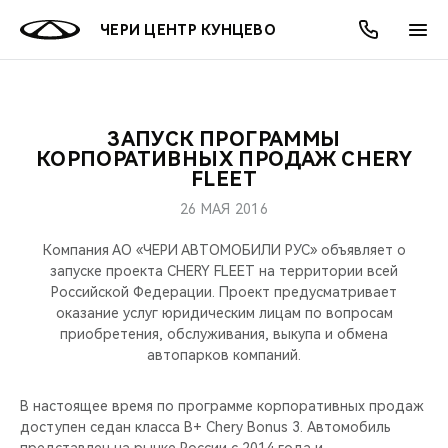
ЧЕРИ ЦЕНТР КУНЦЕВО
ЗАПУСК ПРОГРАММЫ
ОНЛАЙН СЕРВИСЫ
ПОКУПАТЕЛЯМ
ВЛАДЕЛЬЦАМ
О КОМПАНИИ
МИР CHERY
МОДЕЛИ
АКЦИИ
КОРПОРАТИВНЫХ ПРОДАЖ CHERY
FLEET
ВЫБОР И ПОКУПКА
СЕРВИС
АКСЕССУАРЫ
ВЫГОДЫ И АКЦИИ
ВЫБОР И ПОКУПКА
О НАС
ВСЕ МОДЕЛИ
26 МАЯ 2016
КРЕДИТ И СТРАХОВАНИЕ
ЗАПЧАСТИ И АКСЕССУАРЫ
О БРЕНДЕ
КРЕДИТ
МЫ В СОЦСЕТЯХ
Компания АО «ЧЕРИ АВТОМОБИЛИ РУС» объявляет о
КРОССОВЕРЫ
запуске проекта CHERY FLEET на территории всей
Российской Федерации. Проект предусматривает
ПОДДЕРЖКА
CHERY В СОЦСЕТЯХ
оказание услуг юридическим лицам по вопросам
СЕДАНЫ
приобретения, обслуживания, выкупа и обмена
CHERY CONNECT
ЛЮДИ CHERY
автопарков компаний.
НОВИНКИ
БЛАГОТВОРИТЕЛЬНОСТЬ
В настоящее время по программе корпоративных продаж
доступен седан класса B+ Chery Bonus 3. Автомобиль