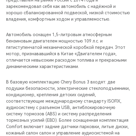
представлен на рынке России с 2014 года и
CHERY REMOTE
зарекомендовал себя как автомобиль с надёжной и
хорошо сбалансированной подвеской, низкой стоимостью
CHERY И СПОРТ
владения, комфортным ходом и управляемостью.
НАШИ МЕРОПРИЯТИЯ
Автомобиль оснащен 1,5-литровым атмосферным
бензиновым двигателем мощностью 109 л.с. и
ВИДЕООБЗОРЫ
пятиступенчатой механической коробкой передач. Этот
мотор, признававшийся в Китае «Двигателем года»,
отличается невысоким расходом топлива и прекрасными
CHERY ДЛЯ ДЕТЕЙ
динамическими характеристиками.
В базовую комплектацию Chery Bonus 3 входят: две
подушки безопасности, электрические стеклоподъемники,
кондиционер, крепления детских сидений,
соответствующие международному стандарту ISOFIX,
аудиосистему с разъемом USB, антиблокировочную
систему тормозов (ABS) и систему распределения
тормозных усилий (EBD). Более оснащенная комплектация
Comfort включает задние датчики парковки, литые диски,
кожаный салон салон и управление аудиосистемой на