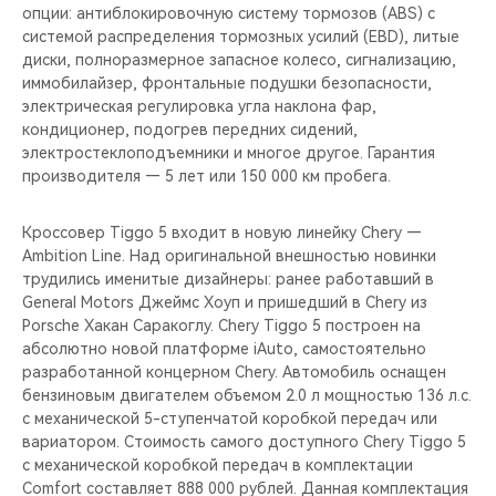
опции: антиблокировочную систему тормозов (ABS) с
системой распределения тормозных усилий (EBD), литые
диски, полноразмерное запасное колесо, сигнализацию,
иммобилайзер, фронтальные подушки безопасности,
электрическая регулировка угла наклона фар,
кондиционер, подогрев передних сидений,
электростеклоподъемники и многое другое. Гарантия
производителя — 5 лет или 150 000 км пробега.
Кроссовер Tiggo 5 входит в новую линейку Chery —
Ambition Line. Над оригинальной внешностью новинки
трудились именитые дизайнеры: ранее работавший в
General Motors Джеймс Хоуп и пришедший в Chery из
Porsche Хакан Саракоглу. Chery Tiggo 5 построен на
абсолютно новой платформе iAuto, самостоятельно
разработанной концерном Chery. Автомобиль оснащен
бензиновым двигателем объемом 2.0 л мощностью 136 л.с.
с механической 5-ступенчатой коробкой передач или
вариатором. Стоимость самого доступного Chery Tiggo 5
c механической коробкой передач в комплектации
Comfort составляет 888 000 рублей. Данная комплектация