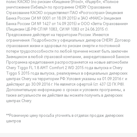
полис КАСКО (по рискам «Хищение (Угон)», «Ущерб», «Полное
уничтожение (Гибель)» по программе CHERY Страхование.
Страхование КАСКО осуществляют ПАО «Росгосстрах» (лицензия
Банка России СИ № 0001 от 18.09.2015) и ЗАО «МАКС» (лицензия
Банка России СИ № 1427 от 14.09.2015) и ООО «Зетта Страхование»
(Лицензии ЦБ РФ СЛ № 1083, СИ № 1083 от 24.06.2015 г).
Предложение действует на территории России. Имеются
ограничения. Подробности у официальных дилеров CHERY. Договор
страхования жизни и здоровья по рискам смерти и постоянной
потери трудоспособности по любой причине может быть заключен
Заемщиком в любой страховой компании, аккредитованной Банком.
Программа кредитования распространяется на новые автомобили
Chery Tiggo FL 1.8 АMT Comfort 2 WD 2015 года выпуска и Chery
Tiggo 5 2015 года выпуска, реализуемых в официальных дилерских
центрах Chery на территории РФ. Условия указаны на 01.09.2016 г. и
действуют до 30.09.2016 г. Не является офертой (ст. 437 (2) ГК РФ).
Дополнительную информацию о сроках и условиях программы, а
также актуальности ее действия вы можете получить в дилерских
центрах Chery.
**Розничную цену просьба уточнять в отделах продаж дилерских
центров