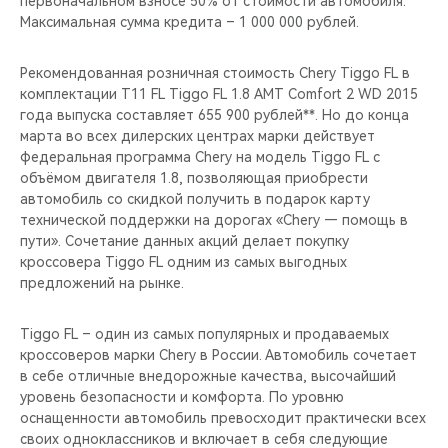
первоначальном взносе 50% от стоимости автомобиля.
CHERY REMOTE
Максимальная сумма кредита – 1 000 000 рублей.
CHERY И СПОРТ
Рекомендованная розничная стоимость Chery Tiggo FL в
комплектации T11 FL Tiggo FL 1.8 АMT Comfort 2 WD 2015
НАШИ МЕРОПРИЯТИЯ
года выпуска составляет 655 900 рублей**. Но до конца
марта во всех дилерских центрах марки действует
ВИДЕООБЗОРЫ
федеральная программа Chery на модель Tiggo FL с
объёмом двигателя 1.8, позволяющая приобрести
автомобиль со скидкой получить в подарок карту
CHERY ДЛЯ ДЕТЕЙ
технической поддержки на дорогах «Chery — помощь в
пути». Сочетание данных акций делает покупку
кроссовера Tiggo FL одним из самых выгодных
предложений на рынке.
Tiggo FL – один из самых популярных и продаваемых
кроссоверов марки Chery в России. Автомобиль сочетает
в себе отличные внедорожные качества, высочайший
уровень безопасности и комфорта. По уровню
оснащенности автомобиль превосходит практически всех
своих одноклассников и включает в себя следующие