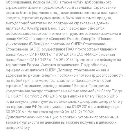
оборудования, полиса КАСКО, а также услуги добровольного
страхования жизни и трудоспособности заемщика. Страхование
должно быть оформлено с подтверждением оплаты за весь срок
кредита, страховая сумма должна быть равна сумме кредита,
выгодоприобретателем по программе страхования должен
являться АО ЮниКредит Банк. К доп. расходам относятся:
добровольное страхование жизни и трудоспособности заемщика и
полис КАСКО (по рискам «Хищение (Угон)», «Ущерб», «Полное
уничтожение (Гибель)» по программе CHERY Страхование.
Страхование КАСКО осуществляют ПАО «Росгосстрах» (лицензия
Банка России СИ № 0001 от 18.09.2015) и ЗАО «МАКС» (лицензия
Банка России СИ № 1427 от 14.09.2015). Предложение действует на
территории России. Имеются ограничения. Подробности у
официальных дилеров CHERY. Договор страхования жизни и
здоровья по рискам смерти и постоянной потери трудоспособности
по любой причине может быть заключен Заемщиком в любой
страховой компании, аккредитованной Банком. Программа
кредитования распространяется на новые автомобили Chery Tiggo
FL 1.8 АMT Comfort 2 WD 2015 года выпуска и Chery Tiggo 5 2015
года выпуска, реализуемых в официальных дилерских центрах Chery
на территории РФ. Условия указаны на 01.09.2016 г. и действуют до
30.09.2016 г. Не является офертой (ст. 437 (2) ГК РФ).
Дополнительную информацию о сроках и условиях программы, а
также актуальности ее действия вы можете получить в дилерских
центрах Chery.