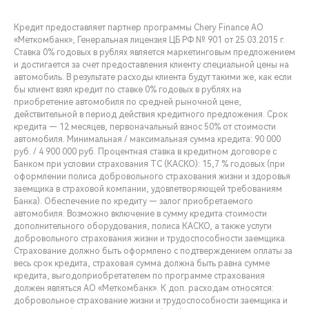
Кредит предоставляет партнер программы Chery Finance АО
«Меткомбанк», Генеральная лицензия ЦБ РФ № 901 от 25.03.2015 г.
Ставка 0% годовых в рублях является маркетинговым предложением
и достигается за счет предоставления клиенту специальной цены на
автомобиль. В результате расходы клиента будут такими же, как если
бы клиент взял кредит по ставке 0% годовых в рублях на
приобретение автомобиля по средней рыночной цене,
действительной в период действия кредитного предложения. Срок
кредита — 12 месяцев, первоначальный взнос 50% от стоимости
автомобиля. Минимальная / максимальная сумма кредита: 90 000
руб. / 4 900 000 руб. Процентная ставка в кредитном договоре с
Банком при условии страхования ТС (КАСКО): 15,7 % годовых (при
оформлении полиса добровольного страхования жизни и здоровья
заемщика в страховой компании, удовлетворяющей требованиям
Банка). Обеспечение по кредиту — залог приобретаемого
автомобиля. Возможно включение в сумму кредита стоимости
дополнительного оборудования, полиса КАСКО, а также услуги
добровольного страхования жизни и трудоспособности заемщика.
Страхование должно быть оформлено с подтверждением оплаты за
весь срок кредита, страховая сумма должна быть равна сумме
кредита, выгодоприобретателем по программе страхования
должен являться АО «Меткомбанк». К доп. расходам относятся:
добровольное страхование жизни и трудоспособности заемщика и