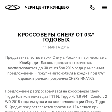
ЧЕРИ ЦЕНТР КУНЦЕВО
КРОССОВЕРЫ CHERY ОТ 0%*
ОНЛАЙН СЕРВИСЫ
ПОКУПАТЕЛЯМ
ВЛАДЕЛЬЦАМ
О КОМПАНИИ
МИР CHERY
МОДЕЛИ
АКЦИИ
ГОДОВЫХ
11 МАРТА 2016
ВЫБОР И ПОКУПКА
СЕРВИС
АКСЕССУАРЫ
ВЫГОДЫ И АКЦИИ
ВЫБОР И ПОКУПКА
О НАС
ВСЕ МОДЕЛИ
Представительство марки Chery в России в партнёрстве с
КРЕДИТ И СТРАХОВАНИЕ
ЗАПЧАСТИ И АКСЕССУАРЫ
О БРЕНДЕ
КРЕДИТ
МЫ В СОЦСЕТЯХ
ЮниКредит Банком предлагают клиентам
КРОССОВЕРЫ
воспользоваться до 30 сентября 2016 года уникальным
предложением – покупка автомобиля в кредит под 0%*
ПОДДЕРЖКА
CHERY В СОЦСЕТЯХ
годовых в рамках программы CHERY FINANCE.
СЕДАНЫ
CHERY CONNECT
ЛЮДИ CHERY
Предложение распространяется на кроссоверы Chery
НОВИНКИ
Tiggo FL в комплектации T11 FL Tiggo FL 1.8 АMT Comfort 2
БЛАГОТВОРИТЕЛЬНОСТЬ
WD 2015 года выпуска и на все комплектации Chery Tiggo
5. Кредит предоставляется сроком на 12 месяцев при