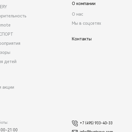
О компании
ERY
О нас
орительность
Мы в соцсетях
emote
 СПОРТ
Контакты
роприятия
зоры
ля детей
и акции
боты:
+7 (495) 933-40-33
:00-21:00