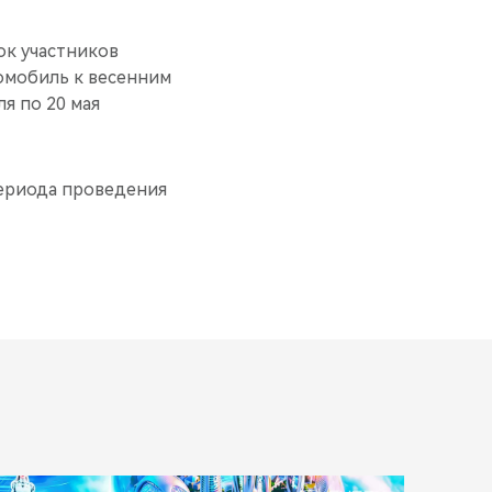
ок участников
томобиль к весенним
я по 20 мая
ериода проведения