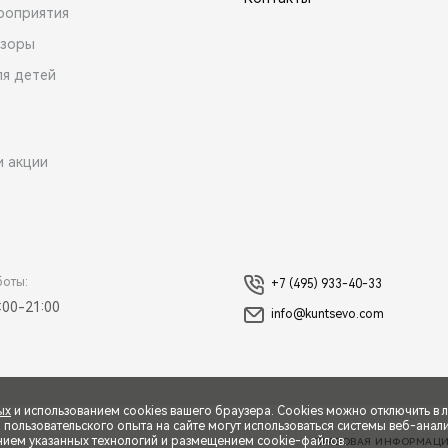
роприятия
зоры
ля детей
и акции
боты:
+7 (495) 933-40-33
:00-21:00
info@kuntsevo.com
ых
и использованием cookies вашего браузера. Cookies можно отключить в 
ользовательского опыта на сайте могут использоваться системы веб-аналит
нием указанных технологий и размещением cookie-файлов.
ПРАВОВАЯ ИНФОРМАЦ