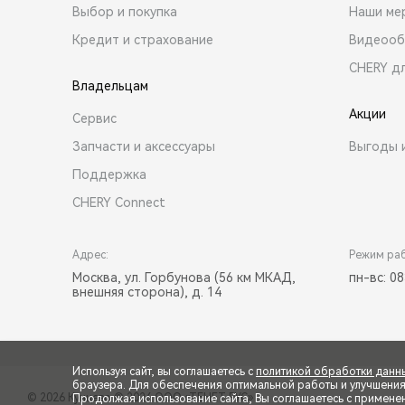
Выбор и покупка
Наши ме
Кредит и страхование
Видеооб
CHERY д
Владельцам
Акции
Сервис
Запчасти и аксессуары
Выгоды 
Поддержка
CHERY Connect
Адрес:
Режим ра
Москва, ул. Горбунова (56 км МКАД,
пн-вс: 08
внешняя сторона), д. 14
Используя сайт, вы соглашаетесь с
политикой обработки данн
браузера. Для обеспечения оптимальной работы и улучшения п
© 2026 Кунцево
© 2026 ООО «ТЕНЕТ РУС»
Продолжая использование сайта, Вы соглашаетесь с примене