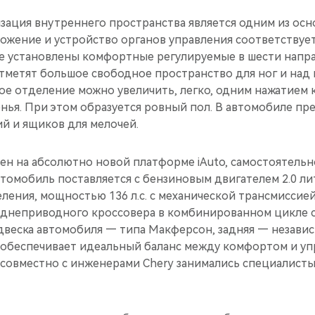
зация внутреннего пространства является одним из ос
оложение и устройство органов управления соответству
не установлены комфортные регулируемые в шести напра
метят большое свободное пространство для ног и над г
ое отделение можно увеличить, легко, одним нажатием 
енья. При этом образуется ровный пол. В автомобиле п
й и ящиков для мелочей.
оен на абсолютно новой платформе iAuto, самостоятель
втомобиль поставляется с бензиновым двигателем 2.0 л
ления, мощностью 136 л.с. с механической трансмиссие
еднеприводного кроссовера в комбинированном цикле со
одвеска автомобиля — типа Макферсон, задняя — незави
 обеспечивает идеальный баланс между комфортом и уп
совместно с инженерами Chery занимались специалист