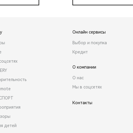
y
Онлайн сервисы
ары
Выбор и покупка
е
Кредит
соцсетях
О компании
ERY
О нас
орительность
Мы в соцсетях
emote
 СПОРТ
Контакты
роприятия
зоры
ля детей