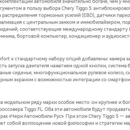
омплектации автомобиля значительно богаче, чем у мно
гументом в пользу выбора Chery Tiggo 5: антиблокировоч
 распределения тормозных усилий (EBD), датчики парко
нализация с центральным замком и иммобилайзером, по
сидений, соответствующие международному стандарту I
мника, бортовой компьютер, кондиционер и аудиосист
ort к стандартному набору опций добавлены: камера за
ть запуска двигателя нажатием одной кнопки, система 
жаные сиденья, многофункциональное рулевое колесо, 
рным экраном c возможностью интеграции со смартфо
т в модельном ряду марки особое место: он крупнее и б
оссовера Tiggo FL. Оба эти автомобиля будут продават
рах «Чери Автомобили Рус». При этом Chery Tiggo 5 — 
яет собой воплощение новой философии и стратегии мар