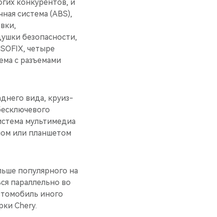
гих конкурентов, и
ная система (ABS),
вки,
душки безопасности,
SOFIX, четыре
ема с разъемами
днего вида, круиз-
бесключевого
система мультимедиа
ном или планшетом
ольше популярного на
ься параллельно во
автомобиль иного
ки Chery.