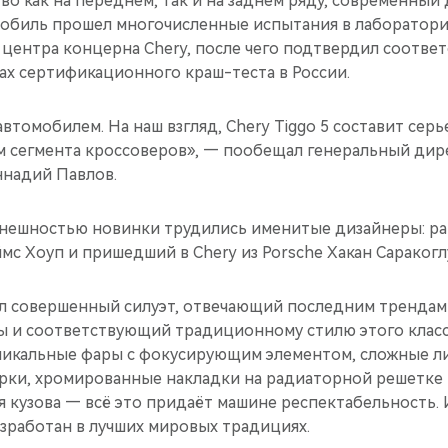
о как на переднем, так и на заднем ряду, современный 
мобиль прошел многочисленные испытания в лаборатори
 центра концерна Chery, после чего подтвердил соотве
ах сертификационного краш-теста в России.
втомобилем. На наш взгляд, Chery Tiggo 5 составит се
 сегмента кроссоверов», — пообещал генеральный дир
ннадий Павлов.
нешностью новинки трудились именитые дизайнеры: ра
мс Хоуп и пришедший в Chery из Porsche Хакан Саракогл
чил совершенный силуэт, отвечающий последним трендам
 и соответствующий традиционному стилю этого клас
никальные фары с фокусирующим элементом, сложные ли
рки, хромированные накладки на радиаторной решетке 
я кузова — всё это придаёт машине респектабельность.
зработан в лучших мировых традициях.