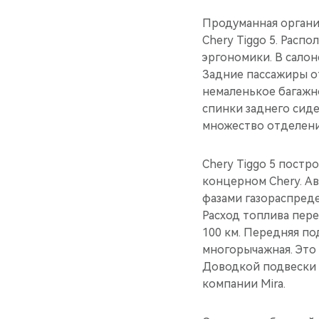
Продуманная органи
Chery Tiggo 5. Расп
эргономики. В сало
Задние пассажиры от
немаленькое багажн
спинки заднего сид
множество отделени
Chery Tiggo 5 постр
концерном Chery. А
фазами газораспреде
Расход топлива пер
100 км. Передняя п
многорычажная. Это
Доводкой подвески 
компании Mira.