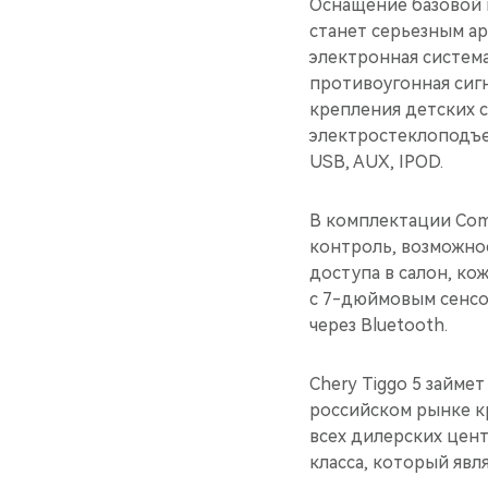
Оснащение базовой к
станет серьезным ар
электронная система
противоугонная сиг
крепления детских 
электростеклоподъе
USB, AUX, IPOD.
В комплектации Comf
контроль, возможнос
доступа в салон, ко
с 7-дюймовым сенсо
через Bluetooth.
Chery Tiggo 5 займе
российском рынке кр
всех дилерских цент
класса, который явл