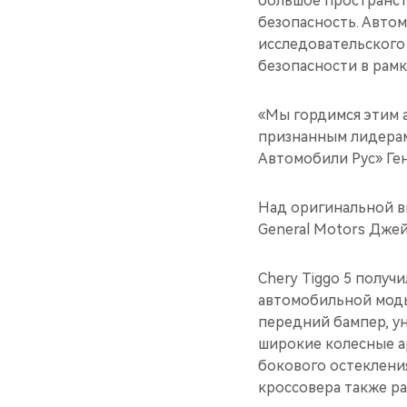
большое пространств
безопасность. Авто
исследовательского
безопасности в рамк
«Мы гордимся этим а
признанным лидерам
Автомобили Рус» Ге
Над оригинальной в
General Motors Джей
Chery Tiggo 5 полу
автомобильной моды
передний бампер, у
широкие колесные а
бокового остеклени
кроссовера также ра