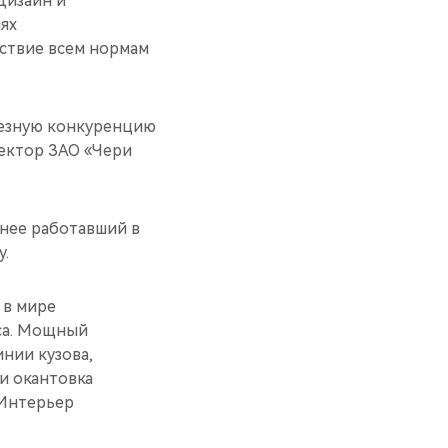
дизайн и
ях
тствие всем нормам
рьезную конкуренцию
ектор ЗАО «Чери
нее работавший в
у.
 в мире
са. Мощный
нии кузова,
и окантовка
 Интерьер