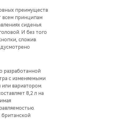
новных преимуществ
ет всем принципам
влениях сиденья.
оловой. И без того
кнопки, сложив
редусмотрено
но разработанной
итра с изменяемыми
й или вариатором.
ставляет 8,2 л на
симая
равляемостью.
ы британской