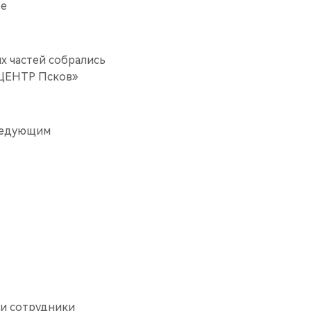
ое
х частей собрались
 ЦЕНТР Псков»
следующим
ли сотрудники