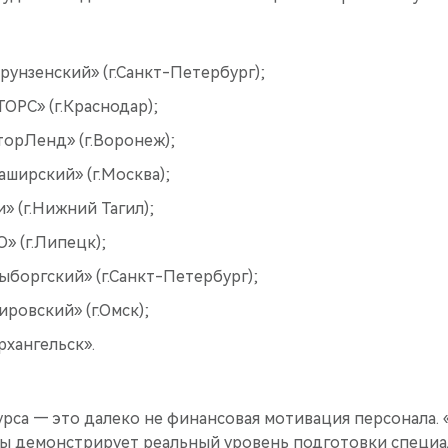
унзенский» (г.Санкт-Петербург);
РС» (г.Краснодар);
орЛенд» (г.Воронеж);
ширский» (г.Москва);
» (г.Нижний Тагил);
 (г.Липецк);
боргский» (г.Санкт-Петербург);
ровский» (г.Омск);
хангельск».
урса — это далеко не финансовая мотивация персонала.
ы демонстрирует реальный уровень подготовки специа