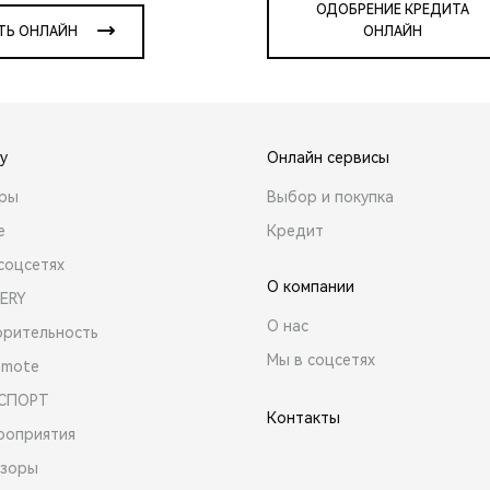
ОДОБРЕНИЕ КРЕДИТА
ТЬ ОНЛАЙН
ОНЛАЙН
y
Онлайн сервисы
ары
Выбор и покупка
е
Кредит
соцсетях
О компании
ERY
О нас
орительность
Мы в соцсетях
emote
 СПОРТ
Контакты
роприятия
зоры