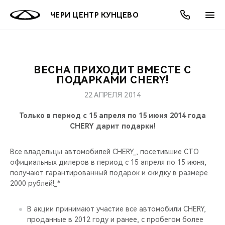
ЧЕРИ ЦЕНТР КУНЦЕВО
ВЕСНА ПРИХОДИТ ВМЕСТЕ С
ОНЛАЙН СЕРВИСЫ
ПОКУПАТЕЛЯМ
ВЛАДЕЛЬЦАМ
О КОМПАНИИ
МИР CHERY
МОДЕЛИ
АКЦИИ
ПОДАРКАМИ CHERY!
22 АПРЕЛЯ 2014
ВЫБОР И ПОКУПКА
СЕРВИС
АКСЕССУАРЫ
ВЫГОДЫ И АКЦИИ
ВЫБОР И ПОКУПКА
О НАС
ВСЕ МОДЕЛИ
Только в период с 15 апреля по 15 июня 2014 года
КРЕДИТ И СТРАХОВАНИЕ
ЗАПЧАСТИ И АКСЕССУАРЫ
О БРЕНДЕ
КРЕДИТ
МЫ В СОЦСЕТЯХ
CHERY дарит подарки!
КРОССОВЕРЫ
ПОДДЕРЖКА
CHERY В СОЦСЕТЯХ
Все владельцы автомобилей CHERY_, посетившие СТО
СЕДАНЫ
официальных дилеров в период с 15 апреля по 15 июня,
получают гарантированный подарок и скидку в размере
CHERY CONNECT
ЛЮДИ CHERY
2000 рублей!_*
НОВИНКИ
БЛАГОТВОРИТЕЛЬНОСТЬ
В акции принимают участие все автомобили CHERY,
проданные в 2012 году и ранее, с пробегом более