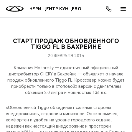
ЧЕРИ ЦЕНТР КУНЦЕВО
СТАРТ ПРОДАЖ ОБНОВЛЕННОГО
ОНЛАЙН СЕРВИСЫ
ПОКУПАТЕЛЯМ
ВЛАДЕЛЬЦАМ
О КОМПАНИИ
МИР CHERY
МОДЕЛИ
АКЦИИ
TIGGO FL В БАХРЕЙНЕ
20 ФЕВРАЛЯ 2014
ВЫБОР И ПОКУПКА
СЕРВИС
АКСЕССУАРЫ
ВЫГОДЫ И АКЦИИ
ВЫБОР И ПОКУПКА
О НАС
ВСЕ МОДЕЛИ
Компания Motorcity — единственный официальный
КРЕДИТ И СТРАХОВАНИЕ
ЗАПЧАСТИ И АКСЕССУАРЫ
О БРЕНДЕ
КРЕДИТ
МЫ В СОЦСЕТЯХ
дистрибьютор CHERY в Бахрейне — объявляет о начале
КРОССОВЕРЫ
продаж обновленного Tiggo FL. Кроссовер можно будет
приобрести только в «топовой» версии с двигателем
ПОДДЕРЖКА
CHERY В СОЦСЕТЯХ
объемом 2.0 литра и мощностью 136 л.с.
СЕДАНЫ
CHERY CONNECT
ЛЮДИ CHERY
«Обновленный Tiggo объединяет сильные стороны
НОВИНКИ
внедорожников, седанов и минивэнов. Он экономичен,
БЛАГОТВОРИТЕЛЬНОСТЬ
комфортен и удобен на уровне городского седана,
надежен как настоящий внедорожник и просторен