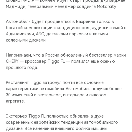
словно MPV, » — комментирует старт продаж д-р Биджан
CHERY REMOTE
Маджиди, генеральный менеджер холдинга Motorcity.
CHERY И СПОРТ
Автомобиль будет продаваться в Бахрейне только в
богатой комплектации с кондиционером, аудиосистемой с
НАШИ МЕРОПРИЯТИЯ
4 динамиками, АБС, датчиками парковки и литыми
колесными дисками.
ВИДЕООБЗОРЫ
Напоминаем, что в России обновленный бестселлер марки
CHERY ДЛЯ ДЕТЕЙ
CHERY — кроссовер Tiggo FL — появился еще осенью
прошлого года.
Рестайлинг Tiggo затронул почти все основные
характеристики автомобиля. Автомобиль получил более
30 изменений в экстерьере, интерьере и силовом
агрегате.
Экстерьер Tiggo FL полностью обновлен в духе
современных европейских тенденций автомобильного
дизайна. Все изменения внешнего облика машины