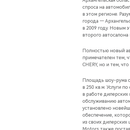
Архангельская обла
спроса на автомоби
в этом регионе. Раз
города — Архангель
в 2009 году. Новым
второго автосалона 
Полностью новый ав
примечателен тем, 
CHERY, но и тем, чт
Площадь шоу-рума со
в 250 кв.м. Услуги 
в работе дилерских
обслуживанию автомо
установлено новейш
обеспечение, котор
из своих дилерских
Motors также поста