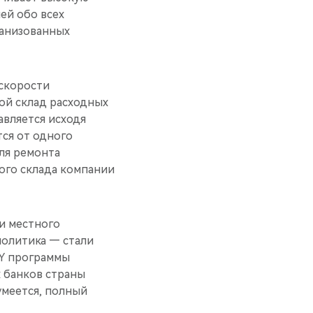
ей обо всех
ганизованных
 скорости
ой склад расходных
авляется исходя
ся от одного
для ремонта
ного склада компании
и местного
политика — стали
RY программы
 банков страны
умеется, полный