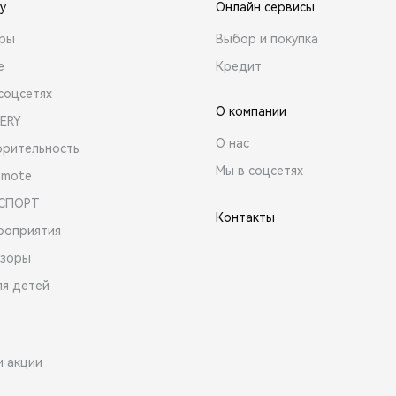
y
Онлайн сервисы
ары
Выбор и покупка
е
Кредит
соцсетях
О компании
ERY
О нас
орительность
Мы в соцсетях
emote
 СПОРТ
Контакты
роприятия
зоры
ля детей
и акции