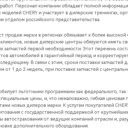
о работ. Персонал компании обладает полной информаци
 моделей CHERY и участвует в дилерских тренингах, ор
м отделом российского представительства.
рост продаж марки в регионах обязывает к более высокой
 клиентов, новые дилерские центры обязуются иметь св
х запчастей первой необходимости. Этот перечень сост
нтов автомобилей в гарантийный период и корректирует
следующему. В связи с этим, сроки поставки запчастей 
м от 1 до 2 недель, при поставке запчастей с централь
обилует льготными программами как федерального, так 
специальные цены, и, что немаловажно, гибкая ценовая 
ами новых дилеров марки. К услугам покупателей CHE
итования с государственной поддержкой от крупнейших
ы автострахования от ведущих компаний отрасли и, раз
ановке дополнительного оборудования.