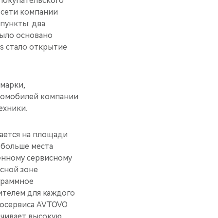
 покупательского
 сети компании
 пункты: два
было основано
s стало открытие
марки,
втомобилей компании
ехники.
гается на площади
е больше места
венному сервисному
исной зоне
граммное
ителем для каждого
тосервиса AVTOVO
ечивает высокую