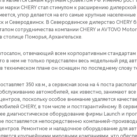
сть является самым крупным субъектом РФ. Именно рост
ли марки CHERY стал стимулом к расширению дилерской
умеется, упор делается на его самые крупные населенные
ск и Северодвинск. В Северодвинске дилерство CHERY 
 этапом сотрудничества компании CHERY и AVTOVO Motor
в столице Поморья, Архангельске.
тосалон, отвечающий всем корпоративным стандартам 
что в нем не только представлен весь модельный ряд а
о в техническом плане он оснащен по последнему слову т
ставляет 350 кв.м., а сервисная зона на 4 поста распола
по обслуживанию автомобилей, как известно, занимают вс
 центров, поскольку особое внимание удаляется качест
билей CHERY, в том числе и постгарантийному. В серв
ее диагностическое оборудование фирмы Launch и про
ое поставляется непосредственно компанией-производ
 центров. Ремонтное и наладочное оборудование для ав
вляется крупнейшими мировыми компаниями, что обесп