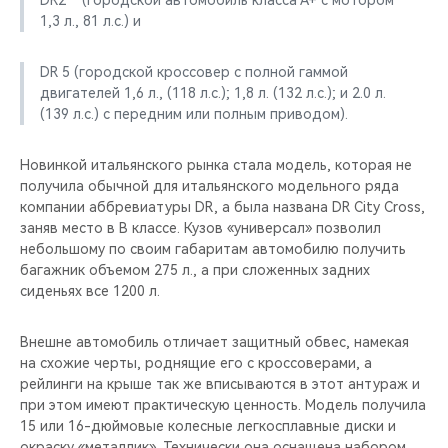
DR2** (городской автомобиль класса А+ с мотором
1,3 л., 81 л.с.) и
DR 5 (городской кроссовер с полной гаммой
двигателей 1,6 л., (118 л.с.); 1,8 л. (132 л.с.); и 2.0 л.
(139 л.с.) с передним или полным приводом).
Новинкой итальянского рынка стала модель, которая не
получила обычной для итальянского модельного ряда
компании аббревиатуры DR, а была названа DR City Cross,
заняв место в B классе. Кузов «универсал» позволил
небольшому по своим габаритам автомобилю получить
багажник объемом 275 л., а при сложенных задних
сиденьях все 1200 л.
Внешне автомобиль отличает защитный обвес, намекая
на схожие черты, роднящие его с кроссоверами, а
рейлинги на крыше так же вписываются в этот антураж и
при этом имеют практическую ценность. Модель получила
15 или 16-дюймовые колесные легкосплавные диски и
окраску «металлик». Технически она оснащена набором