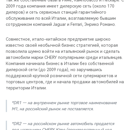
так же собственные базы в Риме, Кампобассо и Пескаре. С
2009 года компания имеет дилерскую сеть (около 170
дилеров) и сеть сервисных станций гарантийного
обслуживания по всей Италии, возглавляемую бывшим
сотрудником компаний Jaguar и Ferrari, Энрико Романо.
Совместное, итало-китайское предприятие широко
известно своей необычной бизнес стратегией, которая
позволила шумно войти на итальянский рынок и сделать
автомобили марки CHERY популярными среди итальянцев.
Компания начинала бизнес в Италии без собственной
дилерской сети (до 2009 года), но заручившись
поддержкой крупной розничной сети супермаркетов и
торговых центров, где и начала продажи автомобилей на
территории Италии.
*DR1 — на внутреннем рынке торговое наименование
M1, на российский рынок не поставляется.
*DR2 — на российском рынке автомобиль продается
под названием CHERY Kimo (производственный код