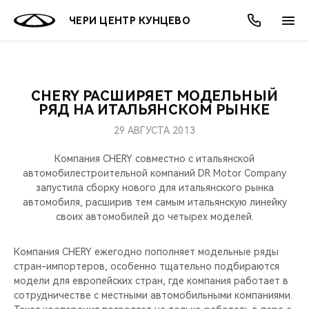
ЧЕРИ ЦЕНТР КУНЦЕВО
CHERY РАСШИРЯЕТ МОДЕЛЬНЫЙ
ОНЛАЙН СЕРВИСЫ
ПОКУПАТЕЛЯМ
ВЛАДЕЛЬЦАМ
О КОМПАНИИ
МИР CHERY
МОДЕЛИ
АКЦИИ
РЯД НА ИТАЛЬЯНСКОМ РЫНКЕ
29 АВГУСТА 2013
ВЫБОР И ПОКУПКА
СЕРВИС
АКСЕССУАРЫ
ВЫГОДЫ И АКЦИИ
ВЫБОР И ПОКУПКА
О НАС
ВСЕ МОДЕЛИ
Компания CHERY совместно с итальянской
КРЕДИТ И СТРАХОВАНИЕ
ЗАПЧАСТИ И АКСЕССУАРЫ
О БРЕНДЕ
КРЕДИТ
МЫ В СОЦСЕТЯХ
автомобилестроительной компаний DR Motor Company
КРОССОВЕРЫ
запустила сборку нового для итальянского рынка
автомобиля, расширив тем самым итальянскую линейку
ПОДДЕРЖКА
CHERY В СОЦСЕТЯХ
своих автомобилей до четырех моделей.
СЕДАНЫ
CHERY CONNECT
ЛЮДИ CHERY
Компания CHERY ежегодно пополняет модельные ряды
НОВИНКИ
стран-импортеров, особенно тщательно подбираются
БЛАГОТВОРИТЕЛЬНОСТЬ
модели для европейских стран, где компания работает в
сотрудничестве с местными автомобильными компаниями.