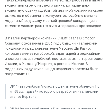
Такая кооперация позволяет не только работать в паре с
CHERY REMOTE
экспертами своего местного рынка, которые дают
экспертную оценку судьбы той или иной новинки на своем
CHERY И СПОРТ
рынке, но и обеспечить конкурентоспособные цены на
модельный ряд ввиду жесткой ценовой конкуренции в
НАШИ МЕРОПРИЯТИЯ
сегменте малолитражных авто и городских кроссоверов.
ВИДЕООБЗОРЫ
В Италии партнером компании CHERY стала DR Motor
Company, основанная в 2006 году бывшим итальянским
гонщиком и предпринимателем Массимо Ди Ризио,
CHERY ДЛЯ ДЕТЕЙ
которая занимается сборкой, адаптацией и редизайном
иностранных автомобилей, поставляемых на территорию
Италии, в Маккья-д’Изерния, в регионе Молизе. В
модельном ряду компании до недавнего времени были
представлены
DR1* (автомобиль А класса с двигателем объемом 1,0
л., 68 л.с.) дизайн которого разработан итальянским
ателье Бертоне,