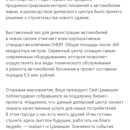
CHERY REMOTE
продемонстрировали интерес псковичей к автомобилям
марки, и руководством дилерского центра было принято
CHERY И СПОРТ
решение о строительстве нового здания.
НАШИ МЕРОПРИЯТИЯ
Выставочный зал для демонстрации автомобилей
в новом салоне отвечает всем корпоративным
стандартам компании CHERY. Общая площадь около 400
ВИДЕООБЗОРЫ
квадратных метров. Сервисный центр оснащен самым
современным оборудованием, которое позволяет
CHERY ДЛЯ ДЕТЕЙ
осуществлять все виды технического обслуживания
и ремонта автомобилей. Вложения в проект составили
порядка 5,5 млн. рублей.
Открывая мероприятие, Вице президент Сюй Цзианшэн
поблагодарил собравшихся за поддержку бизнес-
проекта. «Надеемся, что данный дилерский центр сможет
оказать качественные услуги для наших потребителей.
В этом городе у нас есть много друзей. И мы готовы
строить здесь светлое будущее, работать на благо
людей», — сказал г-н Цзианшэн. Значимость события