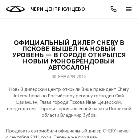
ЧЕРИ ЦЕНТР КУНЦЕВО
ОФИЦИАЛЬНЫЙ ДИЛЕР CHERY В
ОНЛАЙН СЕРВИСЫ
ПОКУПАТЕЛЯМ
ВЛАДЕЛЬЦАМ
О КОМПАНИИ
МИР CHERY
МОДЕЛИ
АКЦИИ
ПСКОВЕ ВЫШЕЛ НА НОВЫЙ
УРОВЕНЬ — В ГОРОДЕ ОТКРЫЛСЯ
НОВЫЙ МОНОБРЕНДОВЫЙ
ВЫБОР И ПОКУПКА
СЕРВИС
АКСЕССУАРЫ
ВЫГОДЫ И АКЦИИ
ВЫБОР И ПОКУПКА
О НАС
ВСЕ МОДЕЛИ
АВТОСАЛОН
КРЕДИТ И СТРАХОВАНИЕ
ЗАПЧАСТИ И АКСЕССУАРЫ
О БРЕНДЕ
КРЕДИТ
МЫ В СОЦСЕТЯХ
30 ЯНВАРЯ 2013
КРОССОВЕРЫ
Новый дилерский центр открыли Вице президент Chery
ПОДДЕРЖКА
CHERY В СОЦСЕТЯХ
International по Российскому региону господин Сюй
СЕДАНЫ
Цзианшэн, Глава города Пскова Иван Цецерский,
CHERY CONNECT
ЛЮДИ CHERY
председатель Торгово-промышленной палаты Псковской
области Владимир Зубов.
НОВИНКИ
БЛАГОТВОРИТЕЛЬНОСТЬ
Продавать автомобили официальный дилер CHERY начал
с сентября 2011 года. Первые же продажи