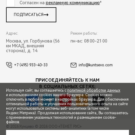
Согласен на
рекламную коммуникацию
*
ПОДПИСАТЬСЯ
Адрес:
Режим работы:
Москва, ул. Горбунова (56
пн-вс: 08:00-21:00
км МКАД, внешняя
сторона), д. 14
+7 (495) 933-40-33
info@kuntsevo.com
ПРИСОЕДИНЯЙТЕСЬ К НАМ
В СОЦИАЛЬНЫХ СЕТЯХ:
Используя сайт, вы соглашаетесь с
политикой обработки данных
и использованием cookies вашего браузера. Cookies можно
отключить в любой момент в настройках браузера. Для обеспечения
оптимальной работы и улучшения пользовательского опыта на сайте
могут использоваться системы веб-аналитики (в том числе
СПЕЦПРЕДЛОЖЕНИЯ
Яндекс.Метрика). Продолжая использование сайта, Вы соглашаетесь
с применением указанных технологий и размещением cookie-
файлов.
© 2026 Кунцево
© 2026 ООО «ТЕНЕТ РУС»
ЗАПИСЬ НА ТЕСТ-ДРАЙВ
ПРАВОВАЯ ИНФОРМАЦИЯ
КОНТАКТЫ
КЛИЕНТСКАЯ ПОДДЕРЖКА