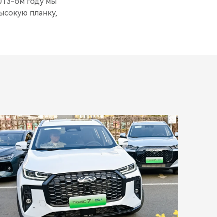
013-ом году мы
ысокую планку,