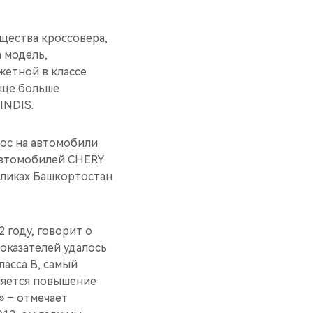
щества кроссовера,
 модель,
жетной в классе
еще больше
INDIS.
рос на автомобили
 автомобилей CHERY
бликах Башкортостан
 году, говорит о
оказателей удалось
ласса B, самый
ляется повышение
» – отмечает