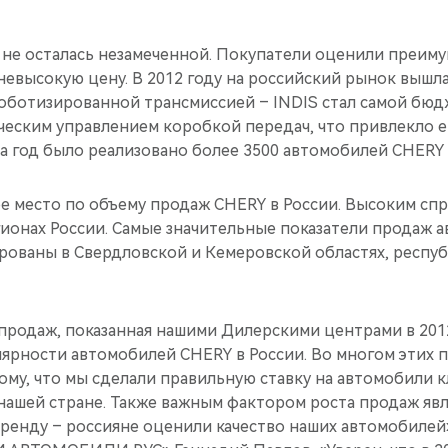
 не осталась незамеченной. Покупатели оценили преиму
невысокую цену. В 2012 году на российский рынок вышла
оботизированной трансмиссией – INDIS стал самой бюд
ческим управлением коробкой передач, что привлекло 
за год было реализовано более 3500 автомобилей CHERY 
ое место по объему продаж CHERY в России. Высоким сп
егионах России. Самые значительные показатели продаж
ованы в Свердловской и Кемеровской областях, респу
продаж, показанная нашими Дилерскими центрами в 2012
ярности автомобилей CHERY в России. Во многом этих п
ому, что мы сделали правильную ставку на автомобили к
 нашей стране. Также важным фактором роста продаж яв
бренду – россияне оценили качество наших автомобилей