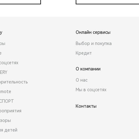
y
Онлайн сервисы
ары
Выбор и покупка
е
Кредит
соцсетях
О компании
ERY
О нас
орительность
Мы в соцсетях
emote
 СПОРТ
Контакты
роприятия
зоры
ля детей