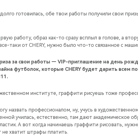
к долго готовилась, обе твои работы получили свои приз
рвую работу, образ как-то сразу всплыл в голове, а втор
все-таки от CHERY, нужно было что-то связанное с маши
риза за свои работы — VIP-приглашение на день рож
зайна футболок, которые CHERY будет дарить всем п
11.
ожественном институте, граффити рисуешь тоже профес
могу назвать профессионалом, ну, учусь в художественно
енной училась, естественно, там дают академическое об
ластик. А вот когда начинаешь граффити рисовать, нужн
г не хватит штрафы платить.