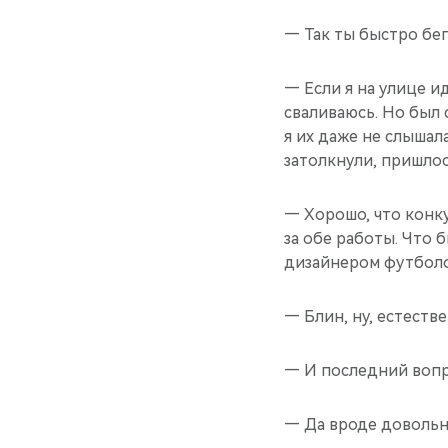
— Так ты быстро бе
— Если я на улице и
сваливаюсь. Но был 
я их даже не слышал
затолкнули, пришлос
— Хорошо, что конку
за обе работы. Что 
дизайнером футболо
— Блин, ну, естестве
— И последний вопро
— Да вроде довольн