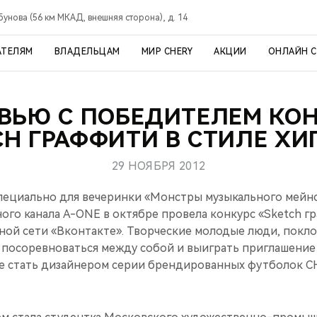
рбунова (56 км МКАД, внешняя сторона), д. 14
АТЕЛЯМ
ВЛАДЕЛЬЦАМ
МИР CHERY
АКЦИИ
ОНЛАЙН 
ВЬЮ С ПОБЕДИТЕЛЕМ КО
CH ГРАФФИТИ В СТИЛЕ ХИ
29 НОЯБРЯ 2012
ециально для вечеринки «Монстры музыкального мейнс
ого канала A-ONE в октябре провела конкурс «Sketch гр
ьной сети «Вконтакте». Творческие молодые люди, покл
 посоревноваться между собой и выиграть приглашение
е стать дизайнером серии брендированных футболок C