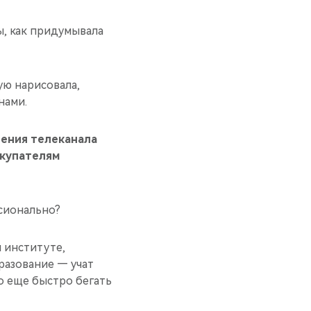
ы, как придумывала
ую нарисовала,
нами.
дения телеканала
окупателям
сионально?
м институте,
разование — учат
о еще быстро бегать