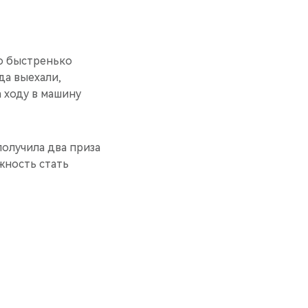
бо быстренько
да выехали,
а ходу в машину
получила два приза
жность стать