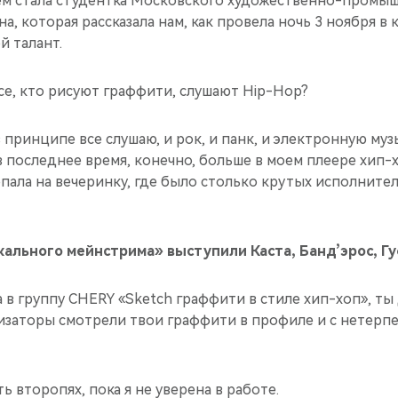
м стала студентка Московского художественно-промы
, которая рассказала нам, как провела ночь 3 ноября в 
й талант.
все, кто рисуют граффити, слушают Hip-Hop?
 в принципе все слушаю, и рок, и панк, и электронную му
в последнее время, конечно, больше в моем плеере хип-
опала на вечеринку, где было столько крутых исполните
ального мейнстрима» выступили Каста, Банд’эрос, Гу
 в группу CHERY «Sketch граффити в стиле хип-хоп», ты
низаторы смотрели твои граффити в профиле и с нетерп
 второпях, пока я не уверена в работе.