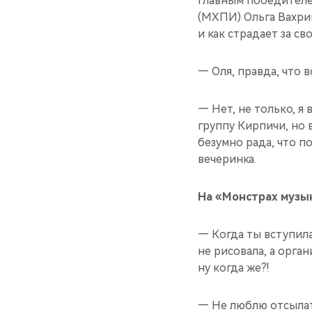
Главным победителе
(МХПИ) Ольга Вахрина
и как страдает за сво
— Оля, правда, что 
— Нет, не только, я
группу Кирпичи, но 
безумно рада, что п
вечеринка.
На «Монстрах музык
— Когда ты вступила
не рисовала, а орга
ну когда же?!
— Не люблю отсылать