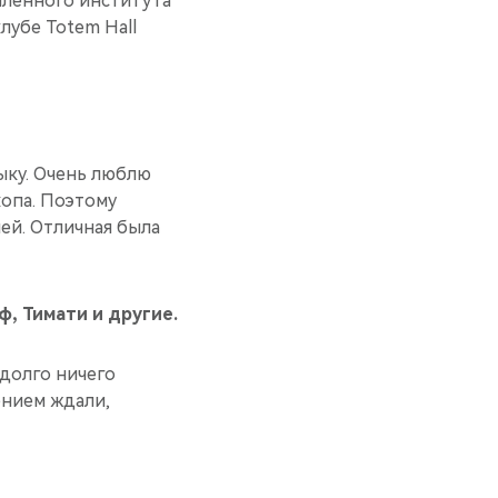
шленного института
клубе Totem Hall
зыку. Очень люблю
хопа. Поэтому
лей. Отличная была
ф, Тимати и другие.
 долго ничего
ением ждали,