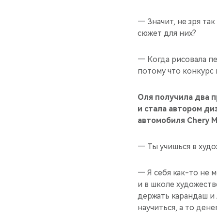
— Значит, не зря та
сюжет для них?
— Когда рисовала пе
потому что конкурс 
Оля получила два п
и стала автором ди
автомобиля Chery M
— Ты учишься в худ
— Я себя как-то не 
и в школе художеств
держать карандаш и 
научиться, а то дене