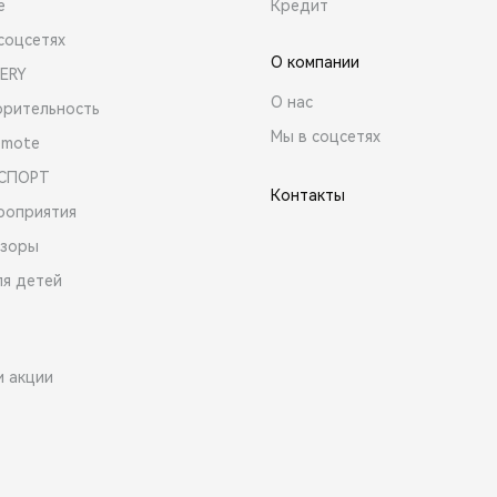
е
Кредит
соцсетях
О компании
ERY
О нас
орительность
Мы в соцсетях
emote
 СПОРТ
Контакты
роприятия
зоры
ля детей
и акции