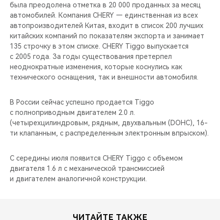
CHERY REMOTE
была преодолена отметка в 20 000 проданных за месяц
автомобилей. Компания CHERY — единственная из всех
автопроизводителей Китая, входит в список 200 лучших
CHERY И СПОРТ
китайских компаний по показателям экспорта и занимает
135 строчку в этом списке. CHERY Tiggo выпускается
НАШИ МЕРОПРИЯТИЯ
с 2005 года. За годы существования претерпел
неоднократные изменения, которые коснулись как
ВИДЕООБЗОРЫ
технического оснащения, так и внешности автомобиля.
CHERY ДЛЯ ДЕТЕЙ
В России сейчас успешно продается Tiggo
с полноприводным двигателем 2.0 л.
(четырехцилиндровым, рядным, двухвальным (DOHC), 16-
ти клапанным, с распределенным электронным впрыском).
С середины июля появится CHERY Tiggo с объемом
двигателя 1.6 л с механической трансмиссией
и двигателем аналогичной конструкции.
ЧИТАЙТЕ ТАКЖЕ