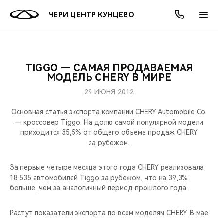
ЧЕРИ ЦЕНТР КУНЦЕВО
TIGGO — САМАЯ ПРОДАВАЕМАЯ
ОНЛАЙН СЕРВИСЫ
ПОКУПАТЕЛЯМ
ВЛАДЕЛЬЦАМ
О КОМПАНИИ
МИР CHERY
МОДЕЛИ
АКЦИИ
МОДЕЛЬ CHERY В МИРЕ
29 ИЮНЯ 2012
ВЫБОР И ПОКУПКА
СЕРВИС
ВЫГОДЫ И АКЦИИ
АКСЕССУАРЫ
ВЫБОР И ПОКУПКА
О НАС
ВСЕ МОДЕЛИ
Основная статья экспорта компании CHERY Automobile Co.
КРЕДИТ И СТРАХОВАНИЕ
ЗАПЧАСТИ И АКСЕССУАРЫ
О БРЕНДЕ
КРЕДИТ
МЫ В СОЦСЕТЯХ
— кроссовер Tiggo. На долю самой популярной модели
КРОССОВЕРЫ
приходится 35,5% от общего объема продаж CHERY
за рубежом.
ПОДДЕРЖКА
CHERY В СОЦСЕТЯХ
СЕДАНЫ
За первые четыре месяца этого года CHERY реализовала
CHERY CONNECT
ЛЮДИ CHERY
18 535 автомобилей Tiggo за рубежом, что на 39,3%
НОВИНКИ
больше, чем за аналогичный период прошлого года.
БЛАГОТВОРИТЕЛЬНОСТЬ
Растут показатели экспорта по всем моделям CHERY. В мае