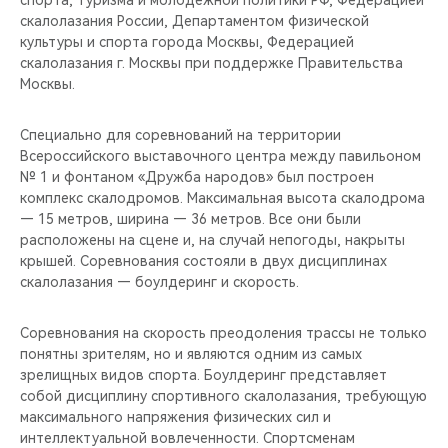
спорта, туризма и молодежной политики РФ, Федерацией
CHERY REMOTE
скалолазания России, Департаментом физической
культуры и спорта города Москвы, Федерацией
CHERY И СПОРТ
скалолазания г. Москвы при поддержке Правительства
Москвы.
НАШИ МЕРОПРИЯТИЯ
Специально для соревнований на территории
ВИДЕООБЗОРЫ
Всероссийского выставочного центра между павильоном
№ 1 и фонтаном «Дружба народов» был построен
комплекс скалодромов. Максимальная высота скалодрома
CHERY ДЛЯ ДЕТЕЙ
— 15 метров, ширина — 36 метров. Все они были
расположены на сцене и, на случай непогоды, накрыты
крышей. Соревнования состояли в двух дисциплинах
скалолазания — боулдеринг и скорость.
Соревнования на скорость преодоления трассы не только
понятны зрителям, но и являются одним из самых
зрелищных видов спорта. Боулдеринг представляет
собой дисциплину спортивного скалолазания, требующую
максимального напряжения физических сил и
интеллектуальной вовлеченности. Спортсменам