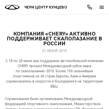
ЧЕРИ ЦЕНТР КУНЦЕВО
КОМПАНИЯ «CHERY» АКТИВНО
ОНЛАЙН СЕРВИСЫ
ПОКУПАТЕЛЯМ
ВЛАДЕЛЬЦАМ
О КОМПАНИИ
МИР CHERY
МОДЕЛИ
АКЦИИ
ПОДДЕРЖИВАЕТ СКАЛОЛАЗАНИЕ В
РОССИИ
ВЫБОР И ПОКУПКА
СЕРВИС
АКСЕССУАРЫ
ВЫГОДЫ И АКЦИИ
ВЫБОР И ПОКУПКА
О НАС
ВСЕ МОДЕЛИ
21 ИЮНЯ 2010
КРЕДИТ И СТРАХОВАНИЕ
ЗАПЧАСТИ И АКСЕССУАРЫ
О БРЕНДЕ
КРЕДИТ
МЫ В СОЦСЕТЯХ
С 18 по 20 июня при поддержке автомобильной компании
КРОССОВЕРЫ
CHERY прошел Международный кубок мира
по скалолазанию-2010. Более 150 сильнейших
ПОДДЕРЖКА
CHERY В СОЦСЕТЯХ
спортсменов из 40 стран Европы, Азии и Америки
СЕДАНЫ
соревновались в скорости и боулдеринге на территории
CHERY CONNECT
ЛЮДИ CHERY
ВВЦ.
НОВИНКИ
БЛАГОТВОРИТЕЛЬНОСТЬ
Соревнования были организованы Международной
федерацией спортивного скалолазания, Министерством