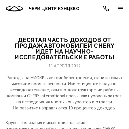
ЧЕРИ ЦЕНТР КУНЦЕВО
ДЕСЯТАЯ ЧАСТЬ ДОХОДОВ ОТ
ОНЛАЙН СЕРВИСЫ
ПОКУПАТЕЛЯМ
ВЛАДЕЛЬЦАМ
О КОМПАНИИ
МИР CHERY
МОДЕЛИ
АКЦИИ
ПРОДАЖ АВТОМОБИЛЕЙ CHERY
ИДЕТ НА НАУЧНО-
ИССЛЕДОВАТЕЛЬСКИЕ РАБОТЫ
ВЫБОР И ПОКУПКА
СЕРВИС
АКСЕССУАРЫ
ВЫГОДЫ И АКЦИИ
ВЫБОР И ПОКУПКА
О НАС
ВСЕ МОДЕЛИ
11 АПРЕЛЯ 2012
КРЕДИТ И СТРАХОВАНИЕ
ЗАПЧАСТИ И АКСЕССУАРЫ
О БРЕНДЕ
КРЕДИТ
МЫ В СОЦСЕТЯХ
КРОССОВЕРЫ
Расходы на НИОКР в автомобилестроении, одни из самых
высоких в промышленности. Инвестиции же в научно-
ПОДДЕРЖКА
CHERY В СОЦСЕТЯХ
исследовательские, опытно-конструкторские работы
СЕДАНЫ
компании CHERY International превышают уровень затрат
CHERY CONNECT
ЛЮДИ CHERY
на исследования многих конкурентов в отрасли.
На развитие направляются 10 процентов доходов.
НОВИНКИ
БЛАГОТВОРИТЕЛЬНОСТЬ
Крупные вливания в исследовательские
и конструкторские работы позволили компании CHERY