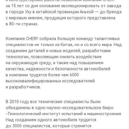
CHERY REMOTE
за 15 лет со дня основания эволюционировать от завода
в городе Уху в китайской провинции Аньхой — до бренда
CHERY И СПОРТ
с мировым именем, продукция которого представлена
в 80-ти странах.
НАШИ МЕРОПРИЯТИЯ
Компания CHERY собрала большую команду талантливых
специалистов не только из Китая, но и со всего мира. Над
ВИДЕООБЗОРЫ
созданием деталей и новых моделей, разработками
технологии, позволяющим снизить воздействие
CHERY ДЛЯ ДЕТЕЙ
на окружающую среду, а также над повышением
качества, надежности и безопасности автомобилей
в компании трудятся более чем 6000
высококвалифицированных исследователей
и разработчиков.
В 2010 году все технические специалисты были
объединены в одно научно-исследовательское бюро
-Технологический институт испытаний и машиностроения.
Над созданием одного автомобиля трудятся
до 3000 специалистов, которые стремятся