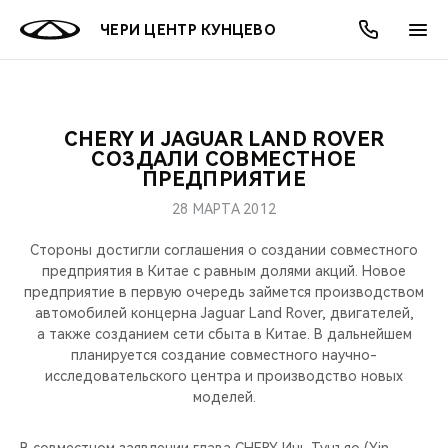
ЧЕРИ ЦЕНТР КУНЦЕВО
CHERY И JAGUAR LAND ROVER
ОНЛАЙН СЕРВИСЫ
ПОКУПАТЕЛЯМ
ВЛАДЕЛЬЦАМ
О КОМПАНИИ
МИР CHERY
МОДЕЛИ
АКЦИИ
СОЗДАЛИ СОВМЕСТНОЕ
ПРЕДПРИЯТИЕ
ВЫБОР И ПОКУПКА
СЕРВИС
АКСЕССУАРЫ
ВЫГОДЫ И АКЦИИ
ВЫБОР И ПОКУПКА
О НАС
ВСЕ МОДЕЛИ
28 МАРТА 2012
КРЕДИТ И СТРАХОВАНИЕ
ЗАПЧАСТИ И АКСЕССУАРЫ
О БРЕНДЕ
КРЕДИТ
МЫ В СОЦСЕТЯХ
Стороны достигли соглашения о создании совместного
КРОССОВЕРЫ
предприятия в Китае с равным долями акций. Новое
предприятие в первую очередь займется производством
ПОДДЕРЖКА
CHERY В СОЦСЕТЯХ
автомобилей концерна Jaguar Land Rover, двигателей,
СЕДАНЫ
а также созданием сети сбыта в Китае. В дальнейшем
CHERY CONNECT
ЛЮДИ CHERY
планируется создание совместного научно-
исследовательского центра и производство новых
НОВИНКИ
моделей.
БЛАГОТВОРИТЕЛЬНОСТЬ