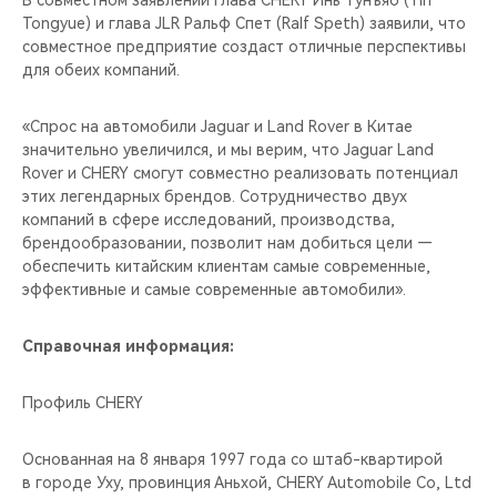
В совместном заявлении глава CHERY Инь Тунъяо (Yin
CHERY REMOTE
Tongyue) и глава JLR Ральф Спет (Ralf Speth) заявили, что
совместное предприятие создаст отличные перспективы
CHERY И СПОРТ
для обеих компаний.
НАШИ МЕРОПРИЯТИЯ
«Спрос на автомобили Jaguar и Land Rover в Китае
значительно увеличился, и мы верим, что Jaguar Land
ВИДЕООБЗОРЫ
Rover и CHERY смогут совместно реализовать потенциал
этих легендарных брендов. Сотрудничество двух
компаний в сфере исследований, производства,
CHERY ДЛЯ ДЕТЕЙ
брендообразовании, позволит нам добиться цели —
обеспечить китайским клиентам самые современные,
эффективные и самые современные автомобили».
Справочная информация:
Профиль CHERY
Основанная на 8 января 1997 года со штаб-квартирой
в городе Уху, провинция Аньхой, CHERY Automobile Co, Ltd